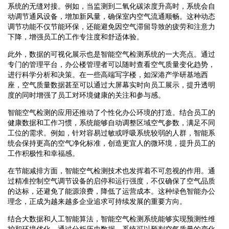
系统的无缝对接。例如，当监测到二氧化碳浓度升高时，系统会自
动调节通风设备，增加新风量，确保室内空气流通顺畅。这种动态
调节功能不仅节能环保，还能避免因空气滞留导致的疲劳和注意力
下降，增强员工的工作专注度和舒适体验。
此外，数据的可视化展示也是智能空气检测系统的一大亮点。通过
专门的管理平台，办公楼管理者可以随时查看空气质量变化趋势，
进行科学分析和决策。在一些高端写字楼，如深港产学研基地西
座，空气质量数据甚至可以通过大屏幕实时向员工展示，提升透明
度的同时增强了员工对环境健康的关注和参与感。
智能空气检测的应用还推动了个性化办公环境的打造。结合员工的
健康数据和工作习惯，系统能够自动调整区域空气参数，满足不同
工位的需求。例如，针对容易过敏或呼吸系统较弱的人群，智能系
统会保持更高的空气净化标准，创造更宜人的微环境，提升员工的
工作积极性和幸福感。
在节能减排方面，智能空气检测技术也发挥着不可忽视的作用。通
过精准控制空气调节设备的启停和运行强度，不仅确保了空气品质
的达标，还避免了能源浪费，降低了运营成本。这种绿色智能办公
理念，正成为越来越多企业追求可持续发展的重要方向。
结合大数据和人工智能算法，智能空气检测系统能够实现预测性维
护和环境优化。通过分析历史数据，系统可以预判空气质量的变化