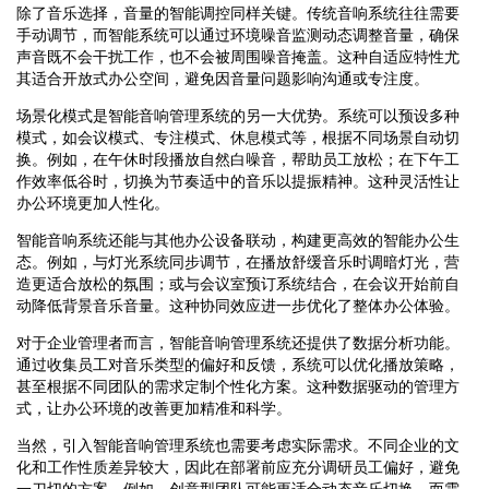
除了音乐选择，音量的智能调控同样关键。传统音响系统往往需要
手动调节，而智能系统可以通过环境噪音监测动态调整音量，确保
声音既不会干扰工作，也不会被周围噪音掩盖。这种自适应特性尤
其适合开放式办公空间，避免因音量问题影响沟通或专注度。
场景化模式是智能音响管理系统的另一大优势。系统可以预设多种
模式，如会议模式、专注模式、休息模式等，根据不同场景自动切
换。例如，在午休时段播放自然白噪音，帮助员工放松；在下午工
作效率低谷时，切换为节奏适中的音乐以提振精神。这种灵活性让
办公环境更加人性化。
智能音响系统还能与其他办公设备联动，构建更高效的智能办公生
态。例如，与灯光系统同步调节，在播放舒缓音乐时调暗灯光，营
造更适合放松的氛围；或与会议室预订系统结合，在会议开始前自
动降低背景音乐音量。这种协同效应进一步优化了整体办公体验。
对于企业管理者而言，智能音响管理系统还提供了数据分析功能。
通过收集员工对音乐类型的偏好和反馈，系统可以优化播放策略，
甚至根据不同团队的需求定制个性化方案。这种数据驱动的管理方
式，让办公环境的改善更加精准和科学。
当然，引入智能音响管理系统也需要考虑实际需求。不同企业的文
化和工作性质差异较大，因此在部署前应充分调研员工偏好，避免
一刀切的方案。例如，创意型团队可能更适合动态音乐切换，而需