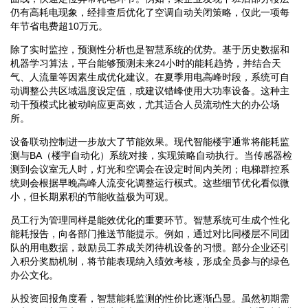
仍有高耗电现象，经排查后优化了空调自动关闭策略，仅此一项每
年节省电费超10万元。
除了实时监控，预测性分析也是智慧系统的优势。基于历史数据和
机器学习算法，平台能够预测未来24小时的能耗趋势，并结合天
气、人流量等因素生成优化建议。在夏季用电高峰时段，系统可自
动调整公共区域温度设定值，或建议错峰使用大功率设备。这种主
动干预模式比被动响应更高效，尤其适合人员流动性大的办公场
所。
设备联动控制进一步放大了节能效果。现代智能楼宇通常将能耗监
测与BA（楼宇自动化）系统对接，实现策略自动执行。当传感器检
测到会议室无人时，灯光和空调会在设定时间内关闭；电梯群控系
统则会根据早晚高峰人流变化调整运行模式。这些细节优化看似微
小，但长期累积的节能收益极为可观。
员工行为管理同样是能效优化的重要环节。智慧系统可生成个性化
能耗报告，向各部门推送节能提示。例如，通过对比同楼层不同团
队的用电数据，鼓励员工养成关闭待机设备的习惯。部分企业还引
入积分奖励机制，将节能表现纳入绩效考核，形成全员参与的绿色
办公文化。
从投资回报角度看，智慧能耗监测的性价比逐渐凸显。虽然初期需