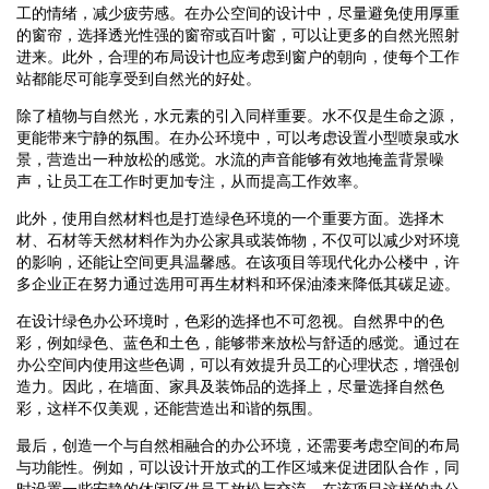
工的情绪，减少疲劳感。在办公空间的设计中，尽量避免使用厚重
的窗帘，选择透光性强的窗帘或百叶窗，可以让更多的自然光照射
进来。此外，合理的布局设计也应考虑到窗户的朝向，使每个工作
站都能尽可能享受到自然光的好处。
除了植物与自然光，水元素的引入同样重要。水不仅是生命之源，
更能带来宁静的氛围。在办公环境中，可以考虑设置小型喷泉或水
景，营造出一种放松的感觉。水流的声音能够有效地掩盖背景噪
声，让员工在工作时更加专注，从而提高工作效率。
此外，使用自然材料也是打造绿色环境的一个重要方面。选择木
材、石材等天然材料作为办公家具或装饰物，不仅可以减少对环境
的影响，还能让空间更具温馨感。在该项目等现代化办公楼中，许
多企业正在努力通过选用可再生材料和环保油漆来降低其碳足迹。
在设计绿色办公环境时，色彩的选择也不可忽视。自然界中的色
彩，例如绿色、蓝色和土色，能够带来放松与舒适的感觉。通过在
办公空间内使用这些色调，可以有效提升员工的心理状态，增强创
造力。因此，在墙面、家具及装饰品的选择上，尽量选择自然色
彩，这样不仅美观，还能营造出和谐的氛围。
最后，创造一个与自然相融合的办公环境，还需要考虑空间的布局
与功能性。例如，可以设计开放式的工作区域来促进团队合作，同
时设置一些安静的休闲区供员工放松与交流。在该项目这样的办公